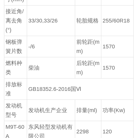
接近角/
离去角
33/30,33/26
轮胎规格
255/60R18
(°)
钢板弹
前轮距(m
-/6
1570
簧片数
m)
燃料种
后轮距(m
柴油
1570
类
m)
排放标
GB18352.6-2016国Ⅵ
准
发动机
发动机生产企业
排量(ml)
功率(Kw)
型号
M9T-60
东风轻型发动机有
2298
120
A
限公司