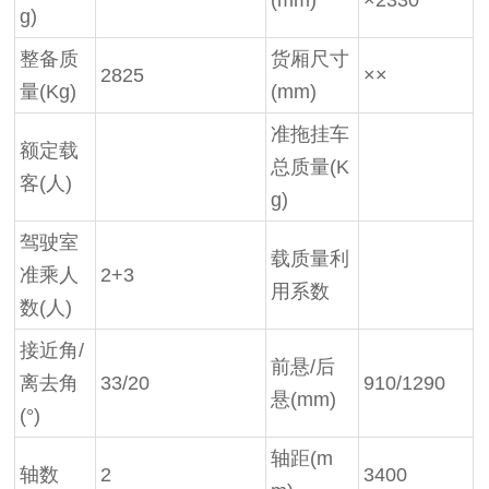
(mm)
×2330
g)
整备质
货厢尺寸
2825
××
量(Kg)
(mm)
准拖挂车
额定载
总质量(K
客(人)
g)
驾驶室
载质量利
准乘人
2+3
用系数
数(人)
接近角/
前悬/后
离去角
33/20
910/1290
悬(mm)
(°)
轴距(m
轴数
2
3400