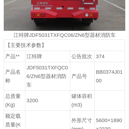
江特牌JDF5031TXFQC06/ZN6型器材消防车
【主要技术参数】
产品**
江特牌
公告批次
374
JDF5031TXFQC0
产品名
BB0374J01
6/ZN6型器材消防
产品号
称
00
车
总质量
罐体容积
3200
(Kg)
(m3)
额定载
外形尺寸
5600×1890
质量(K