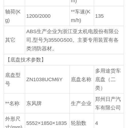
m)
轴荷(K
**车速(K
1200/2000
135
g)
m/h)
ABS生产企业为浙江亚太机电股份有限公
其它
司,型号为3550G500。主要专用装置有各
类消防器材。
【底盘技术参数】
多用途货车
底盘型
ZN1038UCM6Y
底盘名称
底盘（二
号
类）
郑州日产汽
**名称
东风牌
生产企业
车有限公司
外形尺
5552×1850×1835
轮胎数
4
寸(mm)