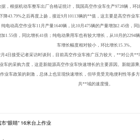
，根据机动车整车出厂合格证统计，我国高空作业车生产9728辆，环比增长
下降43.79%之后再度上扬，接近9月10113辆的**值，这主要是高空作业
电动高空作业车11月产量1640辆，比10月475辆的产量增加2.45倍，同
增加1.55倍，同比增长41倍；纯电动乘用车也有较大增长，从10月的2294辆
车增长幅度相对较小，环比增长15.3%。
2月4日接受记者采访时谈到，目前高空作业车推广压力较大，**对公共*
业车的采购力度，这是新能源高空作业车快速增长的主要原因。新能源乘
空作业车政策的刺激，总体上也呈现快速增长，但毕竟受充电便利性等多方
共**域的速度慢。
“眼睛” 16米台上作业