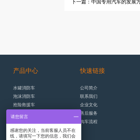
下一篇：中国专用汽车的发展
产品中心
快速链接
水罐消防车
公司简介
泡沫消防车
联系我们
抢险救援车
企业文化
{infocat5003}
{catname}
售后服务
请您留言
{/infocat5003}
购车流程
消防洒水车
感谢您的关注，当前客服人员不在
线，请填写一下您的信息，我们会