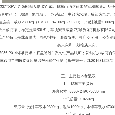
207TXFV471GE5底盘改装而成。整车由消防员乘员室和车身两大
为器材箱（干粉罐，氮气瓶，干粉系统）,中部为水罐，后部为泵房。
接，载水2800kg（PM80）/4700kg（SG80），泡沫液量190
-XZ型中低压消防泵，额定流量60L/S，车顶安装成都威斯特消防机械有限公司生
该车**的特点是载液量大、操控性好、维修简便。可广泛应用于公安
类火灾和一般物质火灾。
956-2014标准要求；底盘通过**强制性产品认证；发动机排放符合GB
车通过**消防装备质量监督检验**检测（报告编号：Zb201631223
三、主要技术参数表
1、 整车主要参数
外廓尺寸 8880×2496×3630mm
**总质量 19450kg
载液量 泡沫车载水2800kg，泡沫1900kg，水罐车载水470
**车速 95km/h