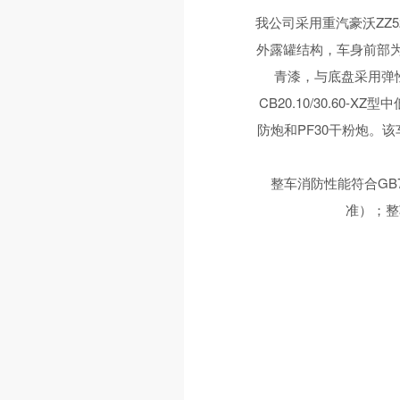
我公司采用重汽豪沃ZZ5
外露罐结构，车身前部
青漆，与底盘采用弹性连
CB20.10/30.60
防炮和PF30干粉炮。
整车消防性能符合GB7
准）；整