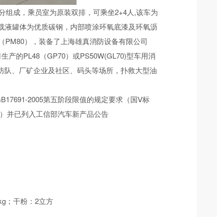
部分组成，乘员室为原装双排，可乘坐2+4人,该车为
载液罐体为优质碳钢，内部喷涂环氧底漆及环氧沥
0kg（PM80），装备了上海雄真消防设备有限公司
产的PL48（GP70）或PS50W(GL70)型车用消
消防队、厂矿企业及社区、码头等场所，扑救大型油
17691-2005第五阶段限值的规定要求（国Ⅴ标
/24）并已列入工信部汽车新产品公告
0kg；干粉：2立方