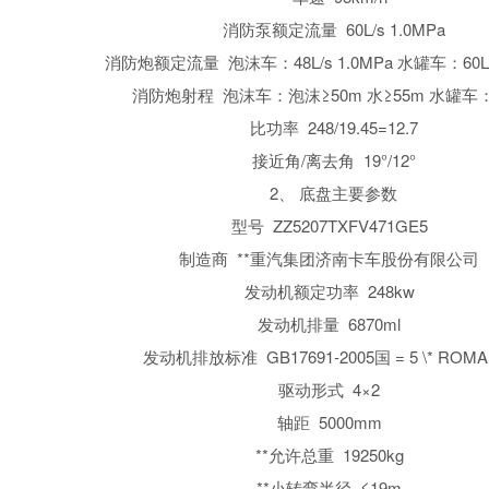
消防泵额定流量 60L/s 1.0MPa
消防炮额定流量 泡沫车：48L/s 1.0MPa 水罐车：60L/s
消防炮射程 泡沫车：泡沫≥50m 水≥55m 水罐车：
比功率 248/19.45=12.7
接近角/离去角 19°/12°
2、 底盘主要参数
型号 ZZ5207TXFV471GE5
制造商 **重汽集团济南卡车股份有限公司
发动机额定功率 248kw
发动机排量 6870ml
发动机排放标准 GB17691-2005国 = 5 \* ROM
驱动形式 4×2
轴距 5000mm
**允许总重 19250kg
**小转弯半径 ≤19m