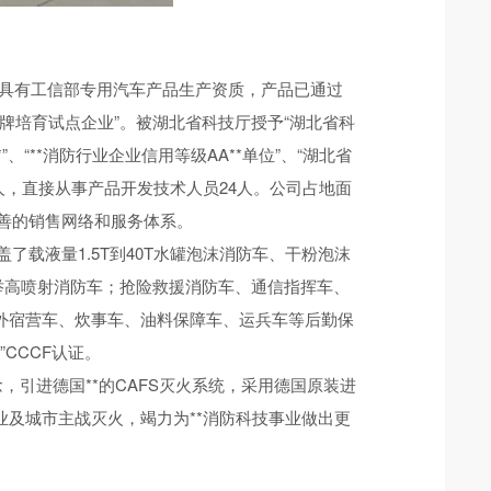
业，具有工信部专用汽车产品生产资质，产品已通过
国工业品牌培育试点企业”。被湖北省科技厅授予“湖北省科
”、“**消防行业企业信用等级AA**单位”、“湖北省
5人，直接从事产品开发技术人员24人。公司占地面
完善的销售网络和服务体系。
载液量1.5T到40T水罐泡沫消防车、干粉泡沫
列举高喷射消防车；抢险救援消防车、通信指挥车、
外宿营车、炊事车、油料保障车、运兵车等后勤保
CCCF认证。
引进德国**的CAFS灭火系统，采用德国原装进
业及城市主战灭火，竭力为**消防科技事业做出更