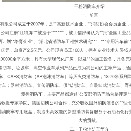
干粉消防车介绍
一、前言
有限公司成立于2007年，是**高新技术企业，**消防协会会员企
。公司注册“江特牌”**被授予“******”，被工信部确认为**批“全
划**培育企业”、“湖北省消防车工程技术研究**”、“**专用汽车前**
本1亿元，总资产2.5亿元。公司现有员工168人，拥有专业技术人员4
积90000余平方米，具有大型现代化厂房，以及**的加工设备，具备
消防车、垃圾车、高空作业车系列产品已成为我公司的主导产品，涵盖了
、CAFS消防车（AP泡沫消防车）等灭火类消防车；18-70米系
防车；器材消防车、宣传消防车、供气消防车、自装卸式消防车、野
障类消防车，主要产品都通过“公安部消防产品合格评定**”
救援专家学院、德国迈凯公司合作，充分吸收国外消防装备的**理念，
高端消防车专用底盘，制造出高效能的新型消防装备服务于石油石化行
大的贡献。
二、干粉消防车简介