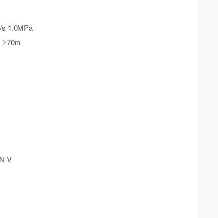
 1.0MPa
≥70m
AN V