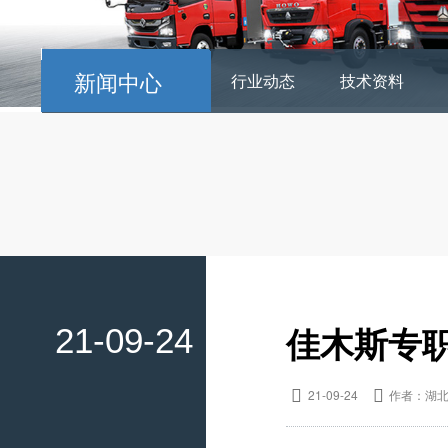
新闻中心
行业动态
技术资料
佳木斯专
21-09-24

21-09-24

作者：湖