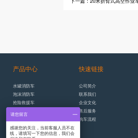
下一篇：20米折臂式高空作业
产品中心
快速链接
水罐消防车
公司简介
泡沫消防车
联系我们
抢险救援车
企业文化
{infocat5003}
{catname}
售后服务
请您留言
{/infocat5003}
购车流程
消防洒水车
感谢您的关注，当前客服人员不在
线，请填写一下您的信息，我们会