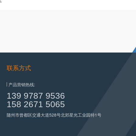
车
联系方式
产品营销热线:
139 9787 9536
158 2671 5065
随州市曾都区交通大道528号北郊星光工业园特1号