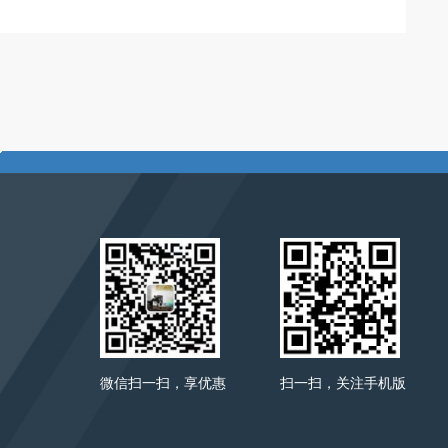
微信扫一扫，享优惠
扫一扫，关注手机版