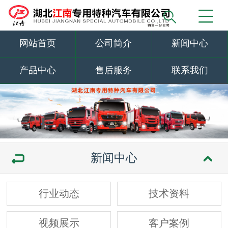
网站首页
公司简介
新闻中心
产品中心
售后服务
联系我们
新闻中心
行业动态
技术资料
视频展示
客户案例